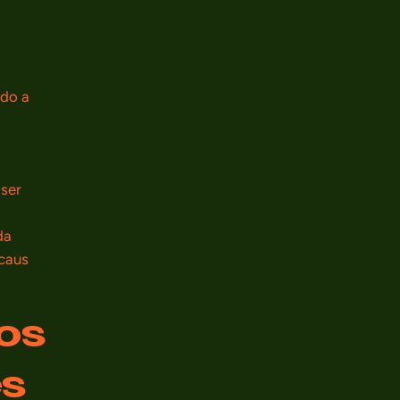
ndo a
 ser
da
acaus
os
es