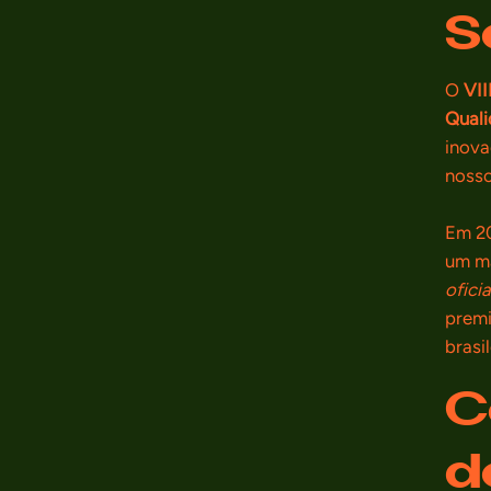
S
O
VII
Qual
inova
nosso
Em 20
um ma
ofici
premi
brasi
C
d